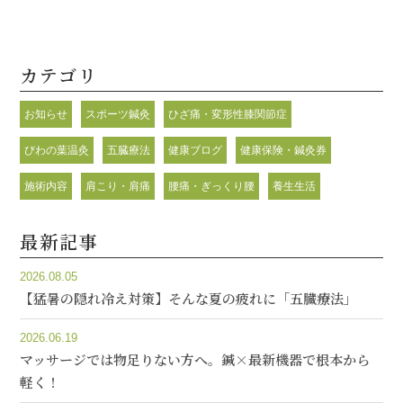
カテゴリ
お知らせ
スポーツ鍼灸
ひざ痛・変形性膝関節症
びわの葉温灸
五臓療法
健康ブログ
健康保険・鍼灸券
施術内容
肩こり・肩痛
腰痛・ぎっくり腰
養生生活
最新記事
2026.08.05
【猛暑の隠れ冷え対策】そんな夏の疲れに「五臓療法」
2026.06.19
マッサージでは物足りない方へ。鍼×最新機器で根本から
軽く！