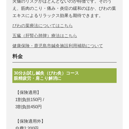
火傷のリスクがほとんどないのが特徴です。そのう
え、筋肉のこり・痛み・炎症の緩和のほか、びわの葉
エキスによるリラックス効果も期待できます。
びわの葉療法についてはこちら
五臓（肝腎心肺脾）療法はこちら
健康保険・鹿児島市鍼灸施設利用補助について
料金
30分お試し鍼灸（びわ灸）コース
眼精疲労・肩こり解消に
【保険適用】
1割負担150円 /
3割負担450円
【保険適用外】
自費2,200円