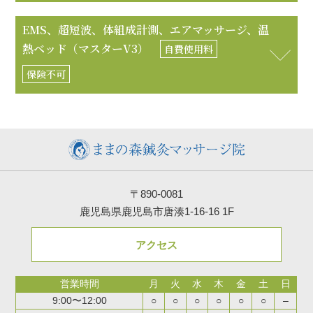
EMS、超短波、体組成計測、エアマッサージ、温
熱ベッド（マスターV3）
自費使用料
保険不可
〒890-0081
鹿児島県鹿児島市唐湊1-16-16 1F
アクセス
営業時間
月
火
水
木
金
土
日
9:00〜12:00
○
○
○
○
○
○
–