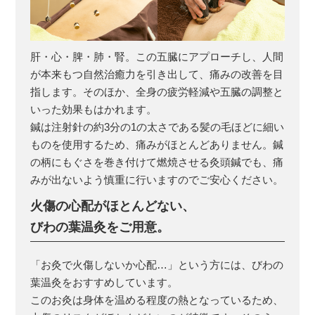
肝・心・脾・肺・腎。この五臓にアプローチし、人間
が本来もつ自然治癒力を引き出して、痛みの改善を目
指します。そのほか、全身の疲労軽減や五臓の調整と
いった効果もはかれます。
鍼は注射針の約3分の1の太さである髪の毛ほどに細い
ものを使用するため、痛みがほとんどありません。鍼
の柄にもぐさを巻き付けて燃焼させる灸頭鍼でも、痛
みが出ないよう慎重に行いますのでご安心ください。
火傷の心配がほとんどない、
びわの葉温灸をご用意。
「お灸で火傷しないか心配…」という方には、びわの
葉温灸をおすすめしています。
このお灸は身体を温める程度の熱となっているため、