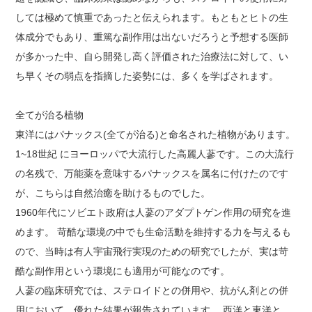
しては極めて慎重であったと伝えられます。もともとヒトの生
体成分でもあり、重篤な副作用は出ないだろうと予想する医師
が多かった中、自ら開発し高く評価された治療法に対して、い
ち早くその弱点を指摘した姿勢には、多くを学ばされます。
全てが治る植物
東洋にはパナックス(全てが治る)と命名された植物があります。
1~18世紀 にヨーロッパで大流行した高麗人蔘です。この大流行
の名残で、万能薬を意味するパナックスを属名に付けたのです
が、こちらは自然治癒を助けるものでした。
1960年代にソビエト政府は人蔘のアダプトゲン作用の研究を進
めます。 苛酷な環境の中でも生命活動を維持する力を与えるも
ので、当時は有人宇宙飛行実現のための研究でしたが、実は苛
酷な副作用という環境にも適用が可能なのです。
人蔘の臨床研究では、ステロイドとの併用や、抗がん剤との併
用において、優れた結果が報告されています。 西洋と東洋と