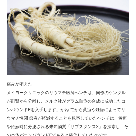
痛みが消えた
メイヨークリニックのリウマチ医師へンチは、同僚のケンダル
が副腎から分離し、メルク社がグラム単位の合成に成功したコ
ンパウンドEを入手します。かね てから黄疸や妊娠によってリ
ウマチ性関 節炎が軽減することを観察していたヘンチは、黄疸
や妊娠時に分泌される未知物質「サブスタンスX」を探索し、そ
の本体がコンパウンドEであると確信していたのです。