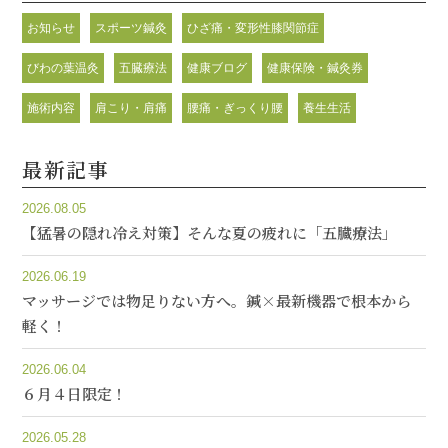
お知らせ
スポーツ鍼灸
ひざ痛・変形性膝関節症
びわの葉温灸
五臓療法
健康ブログ
健康保険・鍼灸券
施術内容
肩こり・肩痛
腰痛・ぎっくり腰
養生生活
最新記事
2026.08.05
【猛暑の隠れ冷え対策】そんな夏の疲れに「五臓療法」
2026.06.19
マッサージでは物足りない方へ。鍼×最新機器で根本から
軽く！
2026.06.04
６月４日限定！
2026.05.28