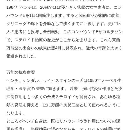
1984年ヘンチは、20歳でほぼ寝たきり状態の女性患者に、コン
パウンドEを1日1回筋注します。すると関節症状が劇的に改善、
クリニックの廊下を介助なしで歩くまでに回復します。更に15
人の患者にも投与し全例奏効、このコンパウンドEがコルチゾン
で、ステロイド治療の歴史がここから始まります。これら東西
万能薬の出会いの成果は翌4月に発表され、近代の奇跡と大きく
報道されました。
万能の抗炎症薬
ヘンチ、ケンダル、ライヒスタインの三氏は1950年ノーベル生
理学・医学賞の 栄誉に輝きます。 以来、強い抗炎症作用と免疫
抑制作用をもつ多くの合成ステロイドが開発され、あらゆる種
類の炎症を抑える、正に万能の抗炎症薬として使われるように
なります。
ところがヘンチ自身は、既にリバウンドや副作用についての課
題を認識し、臨床効果は認めながらも、ステロイドの使用に対