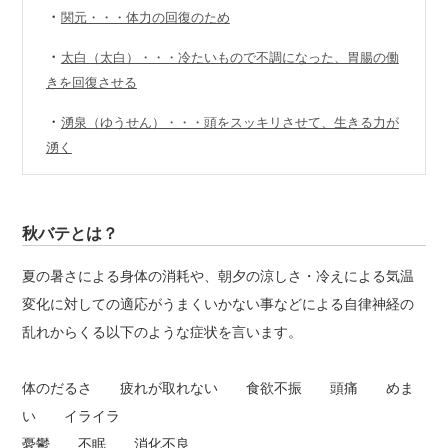
・
関元・・・体力の回復のため
・
太白（太白）・・・冷たいもので不調になった、胃腸の働
きを回復させる
・
湧泉（ゆうせん）・・・頭をスッキリさせて、生きる力が
湧く
秋バテとは？
夏の暑さによる身体の消耗や、朝夕の涼しさ・冷えによる気温
変化に対しての適応がうまくいかない事などによる自律神経の
乱れからくる以下のような症状を言います。
体のだるさ 疲れが取れない 食欲不振 頭痛 めま
い イライラ
憂鬱 不眠 消化不良