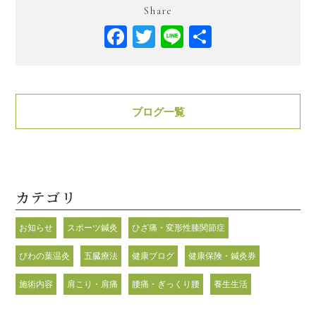
Share
Facebook
Twitter
Line
共
有
ブログ一覧
カテゴリ
お知らせ
スポーツ鍼灸
ひざ痛・変形性膝関節症
びわの葉温灸
五臓療法
健康ブログ
健康保険・鍼灸券
施術内容
肩こり・肩痛
腰痛・ぎっくり腰
養生生活