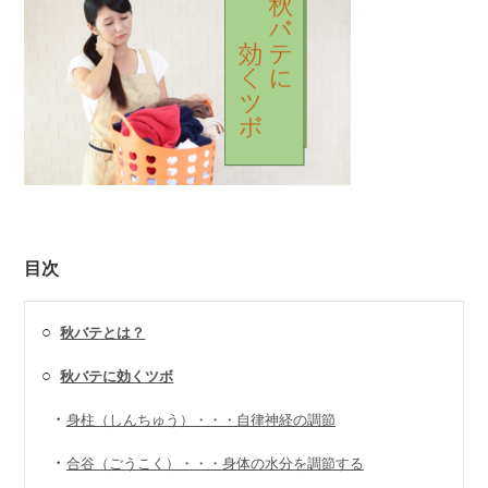
目次
○
秋バテとは？
○
秋バテに効くツボ
・
身柱（しんちゅう）・・・自律神経の調節
・
合谷（ごうこく）・・・身体の水分を調節する