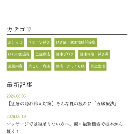
カテゴリ
お知らせ
スポーツ鍼灸
ひざ痛・変形性膝関節症
びわの葉温灸
五臓療法
健康ブログ
健康保険・鍼灸券
施術内容
肩こり・肩痛
腰痛・ぎっくり腰
養生生活
最新記事
2026.08.05
【猛暑の隠れ冷え対策】そんな夏の疲れに「五臓療法」
2026.06.19
マッサージでは物足りない方へ。鍼×最新機器で根本から
軽く！