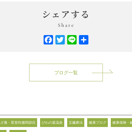
シェアする
Share
Facebook
Twitter
Line
共
有
ブログ一覧
ひざ痛・変形性膝関節症
びわの葉温灸
五臓療法
健康ブログ
健康保険・