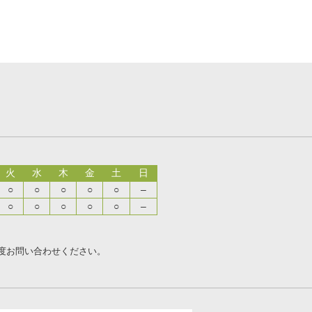
火
水
木
金
土
日
○
○
○
○
○
–
○
○
○
○
○
–
度お問い合わせください。