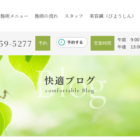
施術メニュー
施術の流れ
スタッフ
美容鍼（びようしん）
午前 9:00
59-5277
予約
営業時間
午後 13:0
Blog
快適ブログ
comfortable Blog