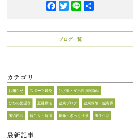
Facebook
Twitter
Line
共
有
ブログ一覧
カテゴリ
お知らせ
スポーツ鍼灸
ひざ痛・変形性膝関節症
びわの葉温灸
五臓療法
健康ブログ
健康保険・鍼灸券
施術内容
肩こり・肩痛
腰痛・ぎっくり腰
養生生活
最新記事