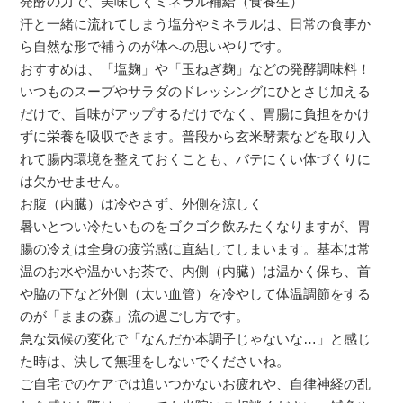
発酵の力で、美味しくミネラル補給（食養生）
汗と一緒に流れてしまう塩分やミネラルは、日常の食事か
ら自然な形で補うのが体への思いやりです。
おすすめは、「塩麹」や「玉ねぎ麹」などの発酵調味料！
いつものスープやサラダのドレッシングにひとさじ加える
だけで、旨味がアップするだけでなく、胃腸に負担をかけ
ずに栄養を吸収できます。普段から玄米酵素などを取り入
れて腸内環境を整えておくことも、バテにくい体づくりに
は欠かせません。
お腹（内臓）は冷やさず、外側を涼しく
暑いとつい冷たいものをゴクゴク飲みたくなりますが、胃
腸の冷えは全身の疲労感に直結してしまいます。基本は常
温のお水や温かいお茶で、内側（内臓）は温かく保ち、首
や脇の下など外側（太い血管）を冷やして体温調節をする
のが「ままの森」流の過ごし方です。
急な気候の変化で「なんだか本調子じゃないな…」と感じ
た時は、決して無理をしないでくださいね。
ご自宅でのケアでは追いつかないお疲れや、自律神経の乱