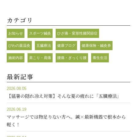
カテゴリ
お知らせ
スポーツ鍼灸
ひざ痛・変形性膝関節症
びわの葉温灸
五臓療法
健康ブログ
健康保険・鍼灸券
施術内容
肩こり・肩痛
腰痛・ぎっくり腰
養生生活
最新記事
2026.08.05
【猛暑の隠れ冷え対策】そんな夏の疲れに「五臓療法」
2026.06.19
マッサージでは物足りない方へ。鍼×最新機器で根本から
軽く！