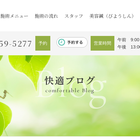
施術メニュー
施術の流れ
スタッフ
美容鍼（びようしん）
午前 9:00
59-5277
予約
営業時間
午後 13:0
Blog
快適ブログ
comfortable Blog