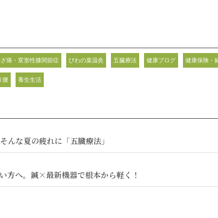
ひざ痛・変形性膝関節症
びわの葉温灸
五臓療法
健康ブログ
健康保険・
り腰
養生生活
そんな夏の疲れに「五臓療法」
い方へ。鍼×最新機器で根本から軽く！