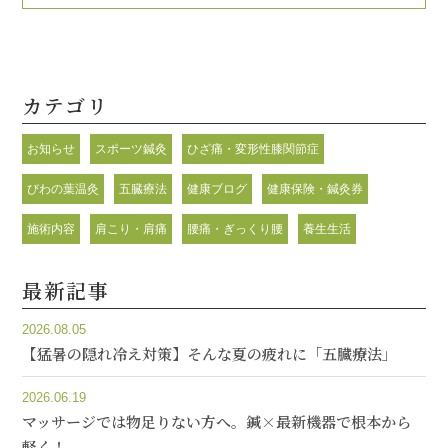
カテゴリ
お知らせ
スポーツ鍼灸
ひざ痛・変形性膝関節症
びわの葉温灸
五臓療法
健康ブログ
健康保険・鍼灸券
施術内容
肩こり・肩痛
腰痛・ぎっくり腰
養生生活
最新記事
2026.08.05
【猛暑の隠れ冷え対策】そんな夏の疲れに「五臓療法」
2026.06.19
マッサージでは物足りない方へ。鍼×最新機器で根本から
軽く！